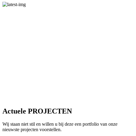
Full service
communicatieoplossingen van A tot Z
Professionaliteit
van ontwerp tot een creatief eindresultaat
De juiste strategie
voor een budget- en doelgerichte projectontwikkeling
Individuele concepten
aan de behoeften van de consument en de marktsituatie
Actuele PROJECTEN
Wij staan niet stil en willen u bij deze een portfolio van onze
nieuwste projecten voorstellen.