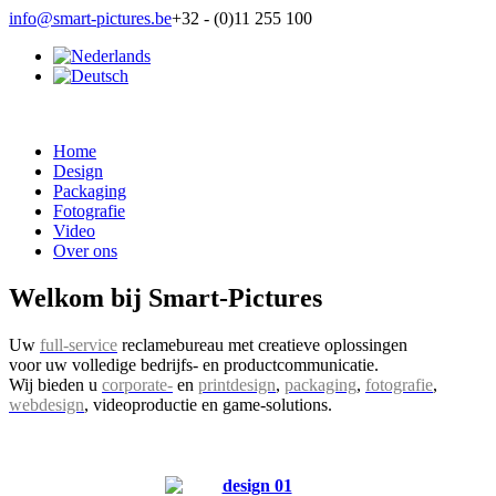
info@smart-pictures.be
+32 - (0)11 255 100
Home
Design
Packaging
Fotografie
Video
Over ons
Welkom bij
Smart-Pictures
Uw
full-service
reclamebureau met creatieve oplossingen
voor uw volledige bedrijfs- en productcommunicatie.
Wij bieden u
corporate-
en
printdesign
,
packaging
,
fotografie
,
webdesign
, videoproductie en game-solutions.