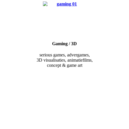
Gaming / 3D
serious games, advergames,
3D visualisaties, animatiefilms,
concept & game art
WE Create
DESIGN
FOR YOUR
BUSINESS
TO GROW
Wij bieden u uitstekende producten voor een gezonde groei en
succesvolle oogst.
Wij verzorgen uw bedrijfs- en productcommunicatie met frisse
ideeën en geavanceerde concepten, zoals een „groei versneller“ voor
uw individuele marketingdoelstellingen.