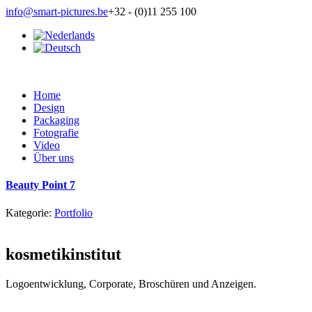
info@smart-pictures.be
+32 - (0)11 255 100
Home
Design
Packaging
Fotografie
Video
Über uns
Beauty Point 7
Kategorie:
Portfolio
kosmetikinstitut
Logoentwicklung, Corporate, Broschüren und Anzeigen.