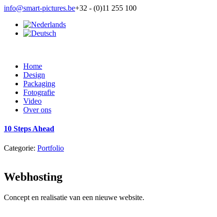
info@smart-pictures.be
+32 - (0)11 255 100
Home
Design
Packaging
Fotografie
Video
Over ons
10 Steps Ahead
Categorie:
Portfolio
Webhosting
Concept en realisatie van een nieuwe website.