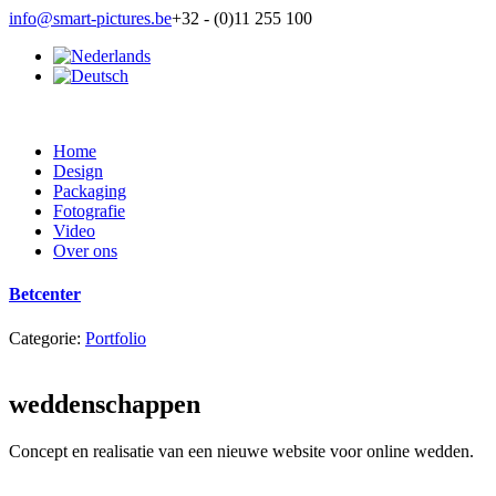
info@smart-pictures.be
+32 - (0)11 255 100
Home
Design
Packaging
Fotografie
Video
Over ons
Betcenter
Categorie:
Portfolio
weddenschappen
Concept en realisatie van een nieuwe website voor online wedden.