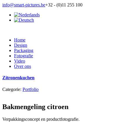
info@smart-pictures.be
+32 - (0)11 255 100
Home
Design
Packaging
Fotografie
Video
Over ons
Zitronenkuchen
Categorie:
Portfolio
Bakmengeling citroen
Verpakkingsconcept en productfotografie.