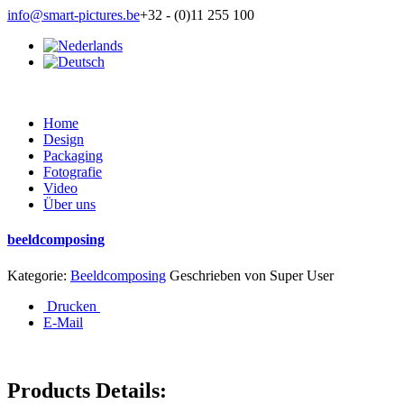
info@smart-pictures.be
+32 - (0)11 255 100
Home
Design
Packaging
Fotografie
Video
Über uns
beeldcomposing
Kategorie:
Beeldcomposing
Geschrieben von
Super User
Drucken
E-Mail
Products Details: