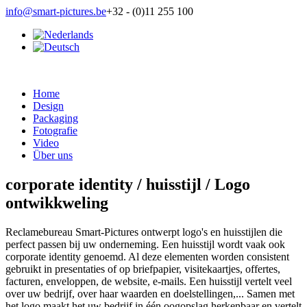
info@smart-pictures.be
+32 - (0)11 255 100
Home
Design
Packaging
Fotografie
Video
Über uns
corporate identity / huisstijl / Logo
ontwikkweling
Reclamebureau Smart-Pictures ontwerpt logo's en huisstijlen die
perfect passen bij uw onderneming. Een huisstijl wordt vaak ook
corporate identity genoemd. Al deze elementen worden consistent
gebruikt in presentaties of op briefpapier, visitekaartjes, offertes,
facturen, enveloppen, de website, e-mails. Een huisstijl vertelt veel
over uw bedrijf, over haar waarden en doelstellingen,... Samen met
het logo maakt het uw bedrijf in één oogopslag herkenbaar en vertelt