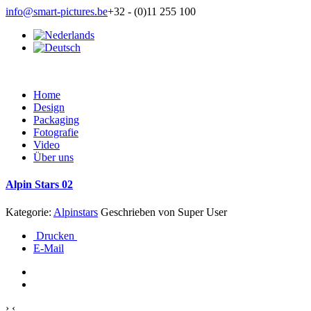
info@smart-pictures.be
+32 - (0)11 255 100
Home
Design
Packaging
Fotografie
Video
Über uns
Alpin Stars 02
Kategorie:
Alpinstars
Geschrieben von
Super User
Drucken
E-Mail
›
‹