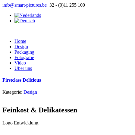
info@smart-pictures.be
+32 - (0)11 255 100
Home
Design
Packaging
Fotografie
Video
Über uns
Firstclass Delicious
Kategorie:
Design
Feinkost & Delikatessen
Logo Entwicklung.