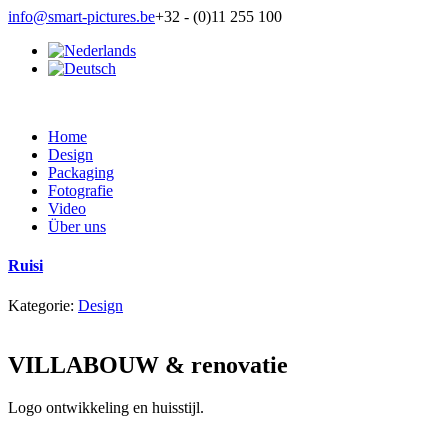
info@smart-pictures.be
+32 - (0)11 255 100
Home
Design
Packaging
Fotografie
Video
Über uns
Ruisi
Kategorie:
Design
VILLABOUW & renovatie
Logo ontwikkeling en huisstijl.