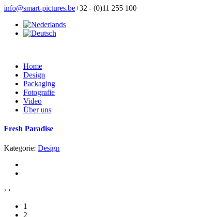
info@smart-pictures.be
+32 - (0)11 255 100
Home
Design
Packaging
Fotografie
Video
Über uns
Fresh Paradise
Kategorie:
Design
›
‹
1
2