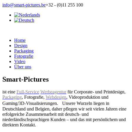
info@smart-pictures.be
+32 - (0)11 255 100
Home
Design
Packaging
Fotografie
Video
Über uns
Smart-Pictures
ist eine
Full-Service
Werbeagentur
für Corporate- und Printdesign,
Packaging
, Fotografie,
Webdesign
, Videoproduktion und
Gaming/3D-Visualisierungen. Unsere Wurzeln liegen in
Deutschland und Belgien, daher pflegen wir seit vielen Jahren eine
erfolgreiche Zusammenarbeit mit deutsch- und
niederländischsprachigen Kunden – und das mit persönlichem und
direktem Kontakt.