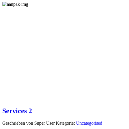
LEIDENSCHAFT FÜR DESIGN
ist der Motor für unsere kreative Arbeit.
MEHR ALS 20 JAHRE ERFAHRUNG
als Basis für eine effektive und strukturierte Projektabwicklung.
EIN OBJEKTIVER BLICK
für voranbringende und individuelle Konzeptideen.
ZIELGERICHTETE LÖSUNGEN
unter Berücksichtigung der aktuellen Marktsituation und
spezifischer Zielgruppendefinition.
Services 2
Geschrieben von
Super User
Kategorie:
Uncategorised