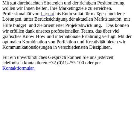
Mit gut durchdachten Strategien und der richtigen Positionierung
wollen wir Ihnen helfen, Ihre Marketingziele zu erreichen.
Professionalität von
Layout
bis Endresultat für maßgeschneiderte
Lösungen, unter Berücksichtigung der aktuellen Marktsituation, mit
Hilfe budget- und zielorientierter Projektabwicklung. Das können
wir erfüllen dank unseres professionellen Teams, das über viel
grafisches Know-How und internationale Erfahrung verfügt. Mit der
optimalen Kombination von Perfektion und Kreativität bieten wir
Kommunikationslösungen in verschiedensten Disziplinen.
Für ein unverbindliches Gespräch können Sie uns jederzeit
telefonisch kontaktieren +32 (0)11-255 100 oder per
Kontaktformular.
AUF PERSÖNLICHE WEISE
Eine erfolgreiche Zusammenarbeit zwischen Auftraggeber und
Werbeagentur verlangt Inspiration und einen persönlichen Umgang.
Wir bieten mehr als eine reine Dienstleistung, wir begleiten Sie als
Kunden durch das ganze Projekt von Konzept bis zum fertigen
Endresultat.
Was uns ausmacht: