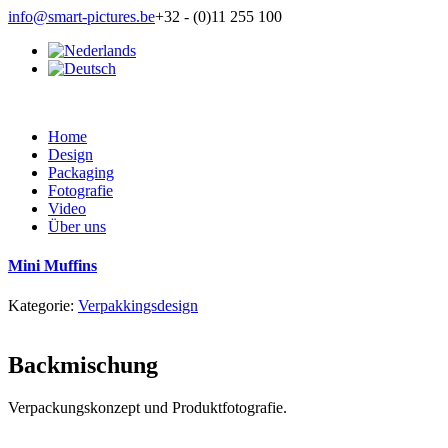
info@smart-pictures.be
+32 - (0)11 255 100
Home
Design
Packaging
Fotografie
Video
Über uns
Mini Muffins
Kategorie:
Verpakkingsdesign
Backmischung
Verpackungskonzept und Produktfotografie.