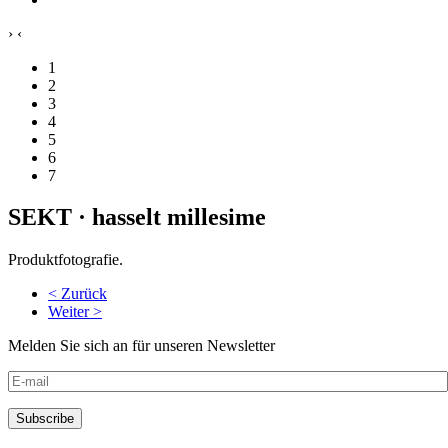
›
‹
1
2
3
4
5
6
7
SEKT · hasselt millesime
Produktfotografie.
< Zurück
Weiter >
Melden Sie sich an für unseren Newsletter