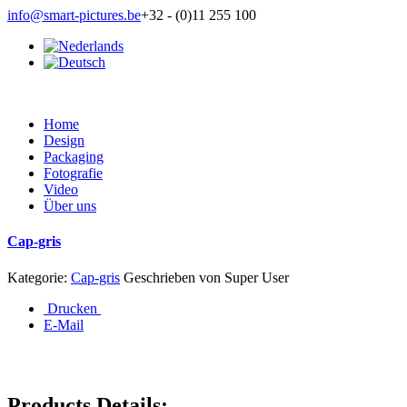
info@smart-pictures.be
+32 - (0)11 255 100
Home
Design
Packaging
Fotografie
Video
Über uns
Cap-gris
Kategorie:
Cap-gris
Geschrieben von
Super User
Drucken
E-Mail
Products Details: