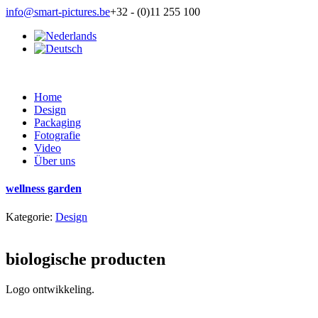
info@smart-pictures.be
+32 - (0)11 255 100
Home
Design
Packaging
Fotografie
Video
Über uns
wellness garden
Kategorie:
Design
biologische producten
Logo ontwikkeling.