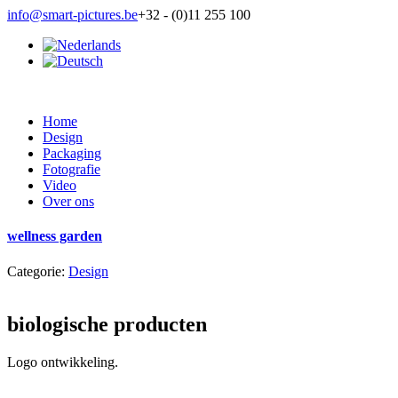
info@smart-pictures.be
+32 - (0)11 255 100
Home
Design
Packaging
Fotografie
Video
Over ons
wellness garden
Categorie:
Design
biologische producten
Logo ontwikkeling.