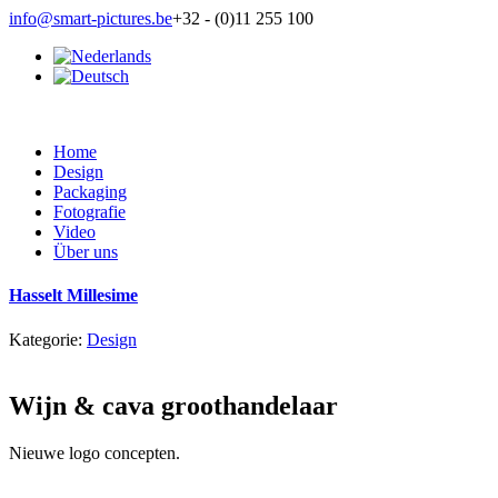
info@smart-pictures.be
+32 - (0)11 255 100
Home
Design
Packaging
Fotografie
Video
Über uns
Hasselt Millesime
Kategorie:
Design
Wijn & cava groothandelaar
Nieuwe logo concepten.