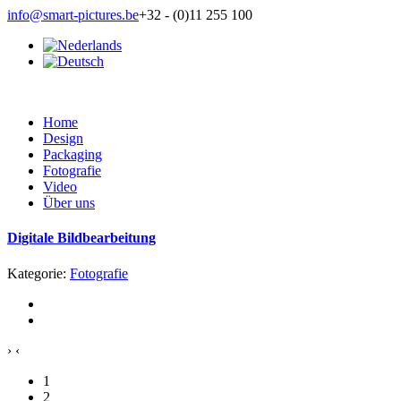
info@smart-pictures.be
+32 - (0)11 255 100
Home
Design
Packaging
Fotografie
Video
Über uns
Digitale Bildbearbeitung
Kategorie:
Fotografie
›
‹
1
2