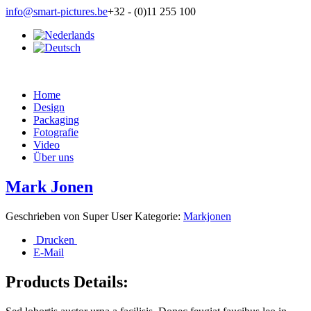
info@smart-pictures.be
+32 - (0)11 255 100
Home
Design
Packaging
Fotografie
Video
Über uns
Mark Jonen
Geschrieben von
Super User
Kategorie:
Markjonen
Drucken
E-Mail
Products Details: