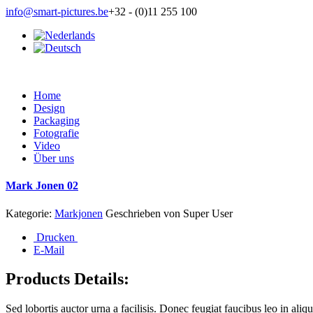
info@smart-pictures.be
+32 - (0)11 255 100
Home
Design
Packaging
Fotografie
Video
Über uns
Mark Jonen 02
Kategorie:
Markjonen
Geschrieben von
Super User
Drucken
E-Mail
Products Details:
Sed lobortis auctor urna a facilisis. Donec feugiat faucibus leo in al