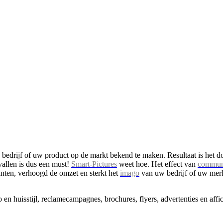
edrijf of uw product op de markt bekend te maken. Resultaat is het d
vallen is dus een must!
Smart-Pictures
weet hoe. Het effect van
commun
anten, verhoogd de omzet en sterkt het
imago
van uw bedrijf of uw merk. 
o en huisstijl, reclamecampagnes, brochures, flyers, advertenties en affi