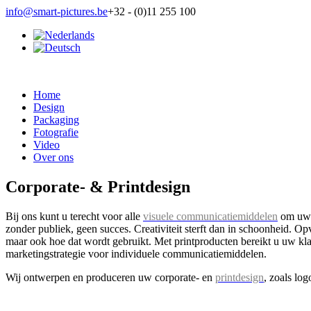
info@smart-pictures.be
+32 - (0)11 255 100
Home
Design
Packaging
Fotografie
Video
Over ons
Corporate- & Printdesign
Bij ons kunt u terecht voor alle
visuele communicatiemiddelen
om uw b
zonder publiek, geen succes. Creativiteit sterft dan in schoonheid. Op
maar ook hoe dat wordt gebruikt. Met printproducten bereikt u uw kl
marketingstrategie voor individuele communicatiemiddelen.
Wij ontwerpen en produceren uw corporate- en
printdesign
, zoals log