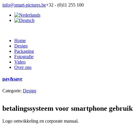
info@smart-pictures.be
+32 - (0)11 255 100
Home
Design
Packaging
Fotografie
Video
Over ons
pay&save
Categorie:
Design
betalingssysteem voor smartphone gebruik
Logo ontwikkeling en corporate manual.