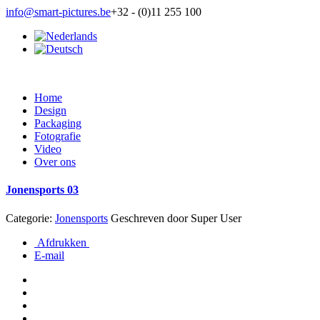
info@smart-pictures.be
+32 - (0)11 255 100
Home
Design
Packaging
Fotografie
Video
Over ons
Jonensports 03
Categorie:
Jonensports
Geschreven door
Super User
Afdrukken
E-mail