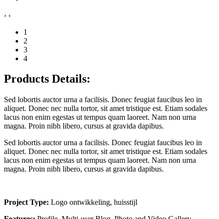
›
‹
1
2
3
4
Products Details:
Sed lobortis auctor urna a facilisis. Donec feugiat faucibus leo in
aliquet. Donec nec nulla tortor, sit amet tristique est. Etiam sodales
lacus non enim egestas ut tempus quam laoreet. Nam non urna
magna. Proin nibh libero, cursus at gravida dapibus.
Sed lobortis auctor urna a facilisis. Donec feugiat faucibus leo in
aliquet. Donec nec nulla tortor, sit amet tristique est. Etiam sodales
lacus non enim egestas ut tempus quam laoreet. Nam non urna
magna. Proin nibh libero, cursus at gravida dapibus.
Project Type:
Logo ontwikkeling, huisstijl
Features:
Profile, Multi-user Blog, Photo and Video Gallery