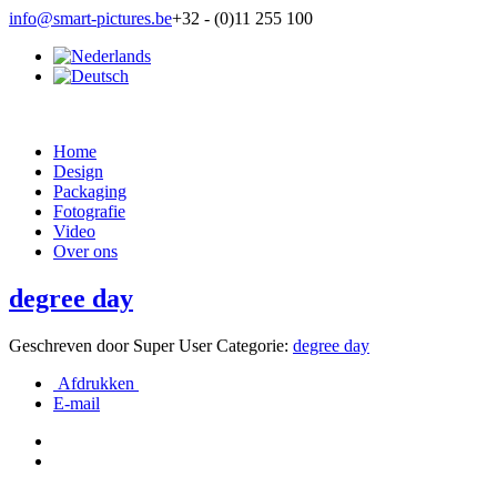
info@smart-pictures.be
+32 - (0)11 255 100
Home
Design
Packaging
Fotografie
Video
Over ons
degree day
Geschreven door
Super User
Categorie:
degree day
Afdrukken
E-mail