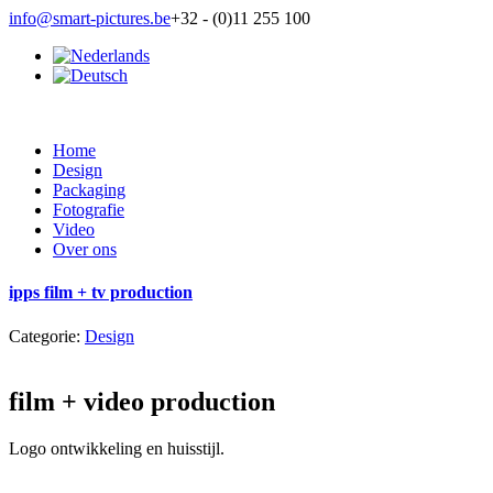
info@smart-pictures.be
+32 - (0)11 255 100
Home
Design
Packaging
Fotografie
Video
Over ons
ipps film + tv production
Categorie:
Design
film + video production
Logo ontwikkeling en huisstijl.