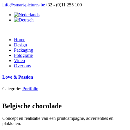
info@smart-pictures.be
+32 - (0)11 255 100
Home
Design
Packaging
Fotografie
Video
Over ons
Love & Passion
Categorie:
Portfolio
Belgische chocolade
Concept en realisatie van een printcampagne, advertenties en
plakkaten.