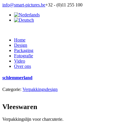
info@smart-pictures.be
+32 - (0)11 255 100
Home
Design
Packaging
Fotografie
Video
Over ons
schlemmerland
Categorie:
Verpakkingsdesign
Vleeswaren
Verpakkingslijn voor charcuterie.