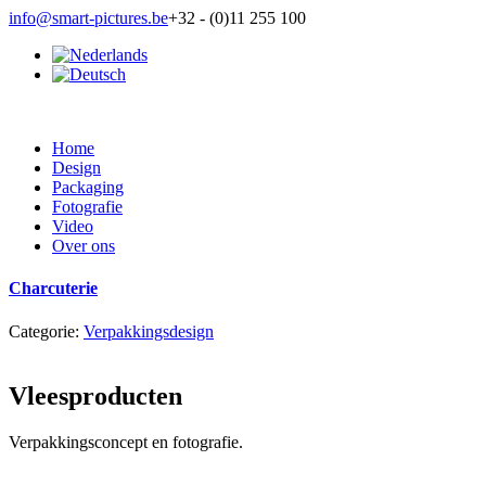
info@smart-pictures.be
+32 - (0)11 255 100
Home
Design
Packaging
Fotografie
Video
Over ons
Charcuterie
Categorie:
Verpakkingsdesign
Vleesproducten
Verpakkingsconcept en fotografie.