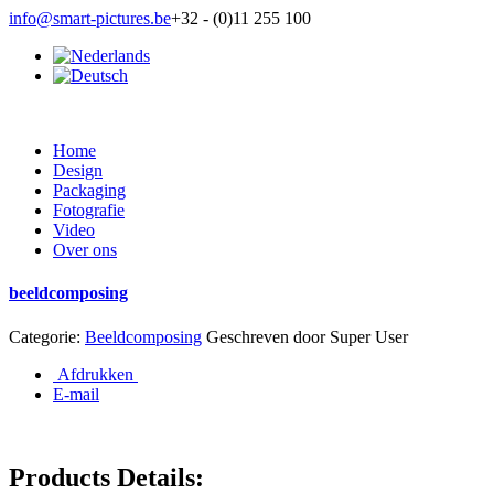
info@smart-pictures.be
+32 - (0)11 255 100
Home
Design
Packaging
Fotografie
Video
Over ons
beeldcomposing
Categorie:
Beeldcomposing
Geschreven door
Super User
Afdrukken
E-mail
Products Details: