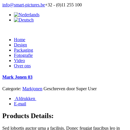
info@smart-pictures.be
+32 - (0)11 255 100
Home
Design
Packaging
Fotografie
Video
Over ons
Mark Jonen 03
Categorie:
Markjonen
Geschreven door
Super User
Afdrukken
E-mail
Products Details:
Sed lobortis auctor urna a facilisis. Donec feugiat faucibus leo in