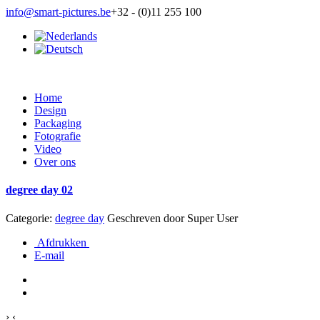
info@smart-pictures.be
+32 - (0)11 255 100
Home
Design
Packaging
Fotografie
Video
Over ons
degree day 02
Categorie:
degree day
Geschreven door
Super User
Afdrukken
E-mail
›
‹