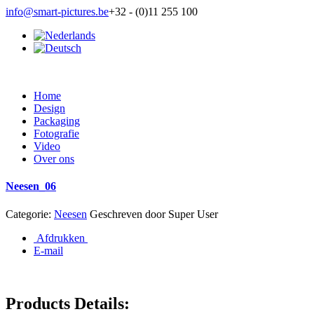
info@smart-pictures.be
+32 - (0)11 255 100
Home
Design
Packaging
Fotografie
Video
Over ons
Neesen_06
Categorie:
Neesen
Geschreven door
Super User
Afdrukken
E-mail
Products Details: