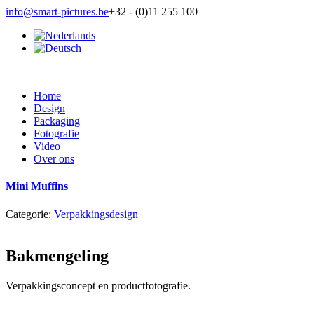
info@smart-pictures.be
+32 - (0)11 255 100
Home
Design
Packaging
Fotografie
Video
Over ons
Mini Muffins
Categorie:
Verpakkingsdesign
Bakmengeling
Verpakkingsconcept en productfotografie.